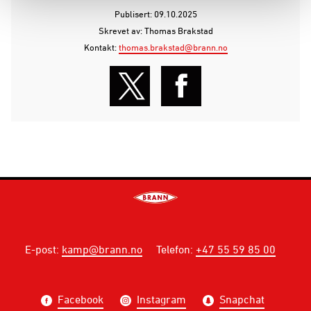
Publisert: 09.10.2025
Skrevet av: Thomas Brakstad
Kontakt:
thomas.brakstad@brann.no
E-post
:
kamp@brann.no
Telefon
:
+47 55 59 85 00
Facebook
Instagram
Snapchat