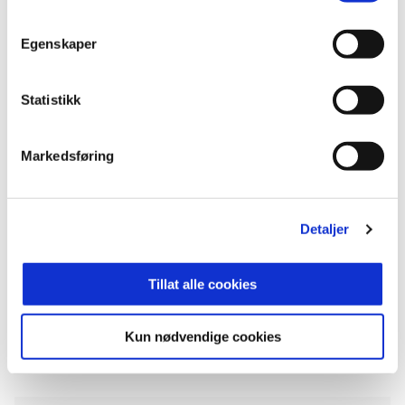
Hold deg oppdatert på nyheter fra Brann-
Akademiet her.
Egenskaper
Kampfakta:
Statistikk
Brann–Lillestrøm 2–1 (4–4, 8–6 etter
straffesparkskonkurranse)
Markedsføring
G19, nasjonal serie, semifinale.
Detaljer
Mål:
0–1: Lillestrøm
1–1: Karl Erik Haugland
Tillat alle cookies
2–1: Nikolai Kalvik Hosøy
Kun nødvendige cookies
ANNONSE FRA ELITESERIEN: