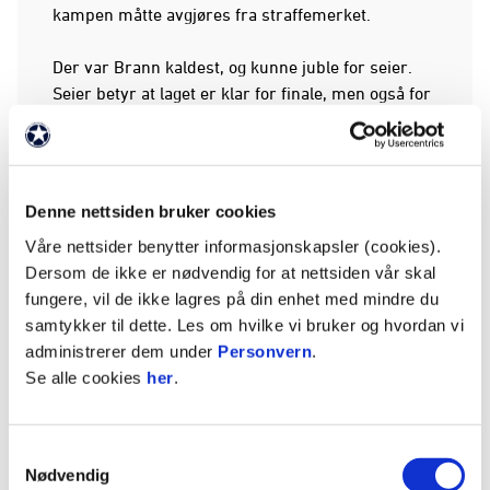
kampen måtte avgjøres fra straffemerket.
Der var Brann kaldest, og kunne juble for seier.
Seier betyr at laget er klar for finale, men også for
Skandinavisk Mesterskap. Det spilles i Spania
senere i år.
Det er også verdt å nevne at Brann har spillere
Denne nettsiden bruker cookies
som kunne spilt denne kampen, som var med å
Våre nettsider benytter informasjonskapsler (cookies).
spille Norges U20-landslag til kvartfinalen i U20-
Dersom de ikke er nødvendig for at nettsiden vår skal
VM i Chile natt til torsdag. Brann har også spillere
fungere, vil de ikke lagres på din enhet med mindre du
på G18- og G16-landslaget som ville vært aktuell
samtykker til dette. Les om hvilke vi bruker og hvordan vi
til denne kampen.
administrerer dem under
Personvern
.
Se alle cookies
her
.
Torsdag ettermiddag spilte også Branns J17-lag
semifinale i NM, men dessverre ble gjestene fra
Ålesund for sterke og stakk av med finalebilletten
Samtykkevalg
etter å ha scoret kampens eneste mål.
Nødvendig