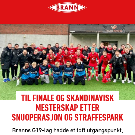
TIL FINALE OG SKANDINAVISK
MESTERSKAP ETTER
SNUOPERASJON OG STRAFFESPARK
Branns G19-lag hadde et tøft utgangspunkt,