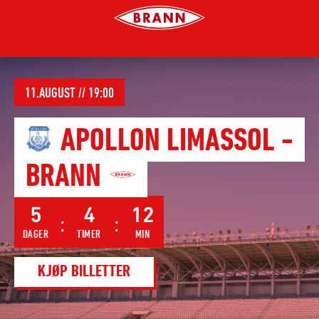
Forsiden
på
brann.no
11.AUGUST // 19:00
APOLLON LIMASSOL
-
BRANN
5
4
12
DAGER
TIMER
MIN
KJØP BILLETTER