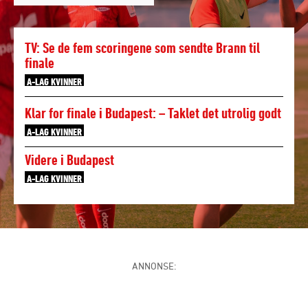
TV: Se de fem scoringene som sendte Brann til
finale
A-LAG KVINNER
Klar for finale i Budapest: – Taklet det utrolig godt
A-LAG KVINNER
Videre i Budapest
A-LAG KVINNER
ANNONSE: