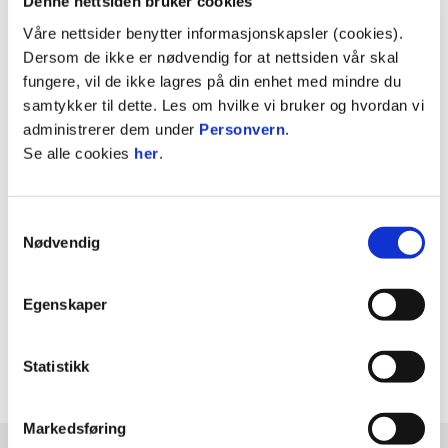
Denne nettsiden bruker cookies
utrolig godt
Våre nettsider benytter informasjonskapsler (cookies).
VIDEO
A-LAG KVINNER
Dersom de ikke er nødvendig for at nettsiden vår skal
fungere, vil de ikke lagres på din enhet med mindre du
Bekreftet solgt: – Den beste tiden i
samtykker til dette. Les om hvilke vi bruker og hvordan vi
livet mitt
administrerer dem under
Personvern
.
VIDEO
A-LAG HERRER
Se alle cookies
her
.
Videre i Budapest
VIDEO
A-LAG KVINNER
Samtykkevalg
Nødvendig
Før kampen: Brann–Apollon Limassol
A-LAG HERRER
Egenskaper
Se flere nyheter
Statistikk
Markedsføring
GENERALSPONSOR