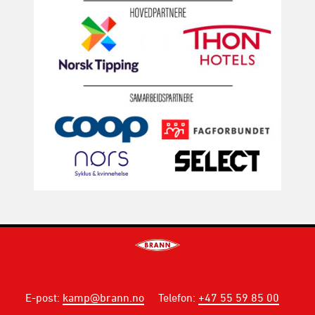
E-post
:
kamp@brann.no
Telefon
:
+47 55 59 85 00