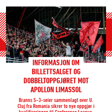
INFORMASJON OM
BILLETTSALGET OG
DOBBELTOPPGJØRET MOT
APOLLON LIMASSOL
Branns 5–3-seier sammenlagt over U.
Cluj fra Romania sikrer to nye oppgjør i
kvalifiseringen til Conference League.