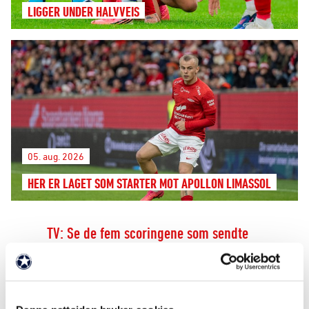
LIGGER UNDER HALVVEIS
05. aug. 2026
HER ER LAGET SOM STARTER MOT APOLLON LIMASSOL
TV: Se de fem scoringene som sendte
Brann til finale
VIDEO
A-LAG KVINNER
Klar for finale i Budapest: – Taklet det