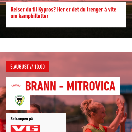
Reiser du til Kypros? Her er det du trenger å vite
om kampbilletter
5.AUGUST // 10:00
BRANN
-
MITROVICA
Se kampen på