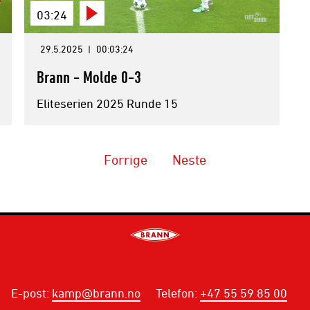
03:24
29.5.2025
|
00:03:24
Brann - Molde 0-3
Eliteserien 2025 Runde 15
Forrige
Neste
E-post
:
kamp@brann.no
Telefon
:
+47 55 59 85 00