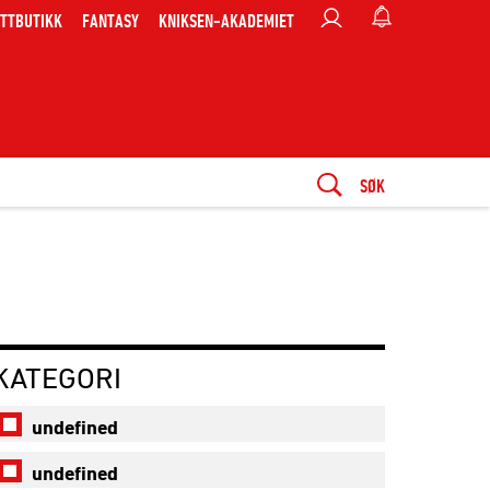
TTBUTIKK
FANTASY
KNIKSEN-AKADEMIET
SØK
KATEGORI
undefined
undefined