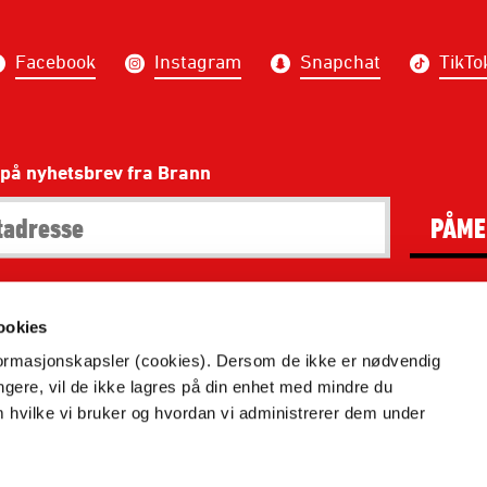
Facebook
Instagram
Snapchat
TikTo
på nyhetsbrev fra Brann
PÅME
ookies
kke gjengis uten henvisning til Brann.no. Alle bilder er rett
nformasjonskapsler (cookies). Dersom de ikke er nødvendig
Redaktør: Thomas Brakstad.
ungere, vil de ikke lagres på din enhet med mindre du
m hvilke vi bruker og hvordan vi administrerer dem under
år Brannbutikken:
https://www.brann.no/vilkar-brannbuti