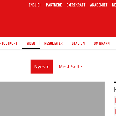
ENGLISH
PARTNERE
BÆREKRAFT
AKADEMIET
NE
ARTOUTKORT
VIDEO
RESULTATER
STADION
OM BRANN
Nyeste
Mest Sette