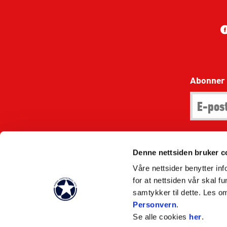
Abonner 
Denne nettsiden bruker c
Tekst skal i
Våre nettsider benytter i
for at nettsiden vår skal f
samtykker til dette. Les o
Vilk
Personvern
.
Se alle cookies
her
.