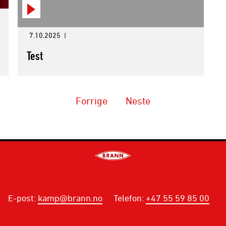
7.10.2025
|
Test
Forrige
Neste
E-post
:
kamp@brann.no
Telefon
:
+47 55 59 85 00