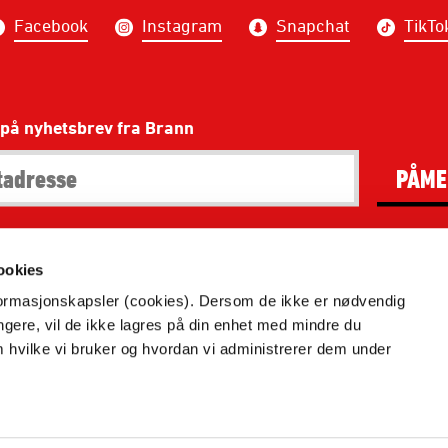
Facebook
Instagram
Snapchat
TikTo
på nyhetsbrev fra Brann
PÅME
ookies
kke gjengis uten henvisning til Brann.no. Alle bilder er rett
nformasjonskapsler (cookies). Dersom de ikke er nødvendig
Redaktør: Thomas Brakstad.
ungere, vil de ikke lagres på din enhet med mindre du
m hvilke vi bruker og hvordan vi administrerer dem under
år Brannbutikken:
https://www.brann.no/vilkar-brannbuti
Vilkår og betingelser
Personvern