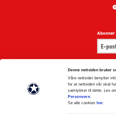
Abonner 
Denne nettsiden bruker c
Tekst skal i
Våre nettsider benytter i
for at nettsiden vår skal f
samtykker til dette. Les o
Vilk
Personvern
.
Se alle cookies
her
.