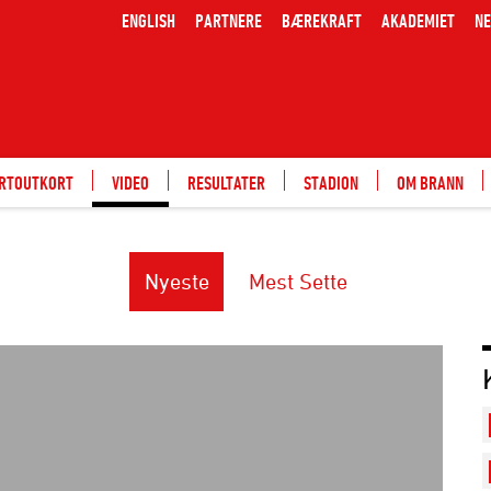
ENGLISH
PARTNERE
BÆREKRAFT
AKADEMIET
NE
ARTOUTKORT
VIDEO
RESULTATER
STADION
OM BRANN
Nyeste
Mest Sette