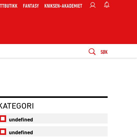
TTBUTIKK
FANTASY
KNIKSEN-AKADEMIET
SØK
KATEGORI
undefined
undefined