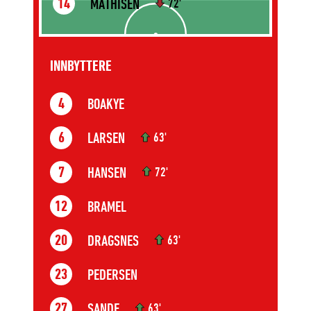
MATHISEN
14
72'
INNBYTTERE
BOAKYE
4
LARSEN
6
63'
HANSEN
7
72'
BRAMEL
12
DRAGSNES
20
63'
PEDERSEN
23
SANDE
27
63'