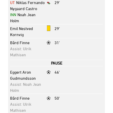
UT
Niklas Fernando
29'
Nygaard Castro
INN
Noah Jean
Holm
Emil Nestved
29'
Kornvig
Bård Finne
31'
Assist: Ulrik
Mathisen
PAUSE
Eggert Aron
46'
Gudmundsson
Assist: Noah Jean
Holm
Bård Finne
50'
Assist: Ulrik
Mathisen