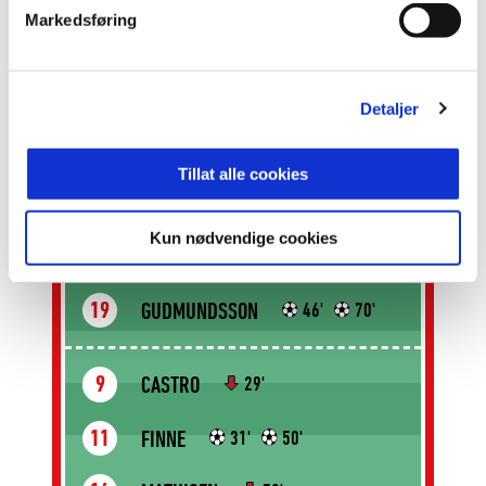
SOLTVEDT
Markedsføring
17
63'
DE ROEVE
21
Detaljer
HELLAND
26
Tillat alle cookies
KORNVIG
10
63'
Kun nødvendige cookies
SØRENSEN
18
GUDMUNDSSON
19
46'
70'
CASTRO
9
29'
FINNE
11
31'
50'