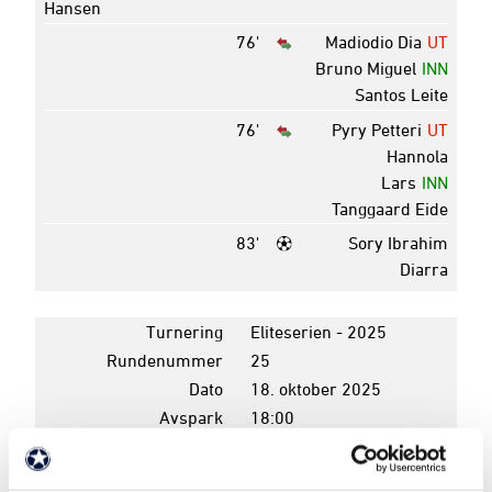
Hansen
76'
Madiodio Dia
UT
Bruno Miguel
INN
Santos Leite
76'
Pyry Petteri
UT
Hannola
Lars
INN
Tanggaard Eide
83'
Sory Ibrahim
Diarra
Turnering
Eliteserien - 2025
Rundenummer
25
Dato
18. oktober 2025
Avspark
18:00
Pauseresultat
1 - 0
Sluttresultat
4 - 1