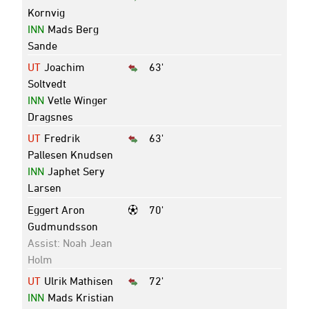
Kornvig
INN
Mads Berg
Sande
UT
Joachim
63'
Soltvedt
INN
Vetle Winger
Dragsnes
UT
Fredrik
63'
Pallesen Knudsen
INN
Japhet Sery
Larsen
Eggert Aron
70'
Gudmundsson
Assist: Noah Jean
Holm
UT
Ulrik Mathisen
72'
INN
Mads Kristian