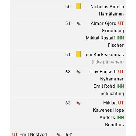
50'
Nicholas Antero
Hämäläinen
51'
Almar Gjerd
UT
Grindhaug
Mikkel Rosleff
INN
Fischer
51'
Toni Korkeakunnas
(Ikke på banen)
63'
Troy Engseth
UT
Nyhammer
Emil Rohd
INN
Schlichting
63'
Mikkel
UT
Kalvenes Hope
Anders
INN
Bondhus
UT
Emil Nestved
63'