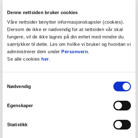
Arena
Brann stadion
Denne nettsiden bruker cookies
Våre nettsider benytter informasjonskapsler (cookies).
K
P
Dersom de ikke er nødvendig for at nettsiden vår skal
5
MOLDE
15
24
fungere, vil de ikke lagres på din enhet med mindre du
samtykker til dette. Les om hvilke vi bruker og hvordan vi
6
BRANN
16
22
administrerer dem under
Personvern
.
7
SARPSBORG 08
15
22
Se alle cookies
her
.
8
HAMKAM
15
21
Se hele tabellen
Samtykkevalg
Nødvendig
Egenskaper
DYNGELAND
1
Statistikk
KNUDSEN
3
63'