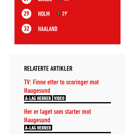
HOLM
29
29'
HAALAND
32
RELATERTE ARTIKLER
TV: Finne etter to scoringer mot
Haugesund
A-LAG HERRER
VIDEO
Her er laget som starter mot
Haugesund
A-LAG HERRER