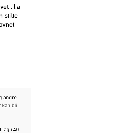
vet til å
 stilte
navnet
og andre
 kan bli
 lag i 40