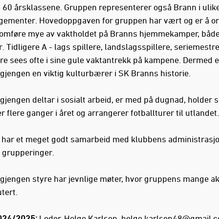
g 60 årsklassene. Gruppen representerer også Brann i ulik
gementer. Hovedoppgaven for gruppen har vært og er å o
omføre mye av vaktholdet på Branns hjemmekamper, både
 Tidligere A - lags spillere, landslagsspillere, seriemestr
e sees ofte i sine gule vaktantrekk på kampene. Dermed e
gjengen en viktig kulturbærer i SK Branns historie.
gjengen deltar i sosialt arbeid, er med på dugnad, holder s
 flere ganger i året og arrangerer fotballturer til utlandet.
har et meget godt samarbeid med klubbens administrasjo
 grupperinger.
gjengen styre har jevnlige møter, hvor gruppens mange akt
utert.
2024/2025:
Leder, Helge Karlsen,
helge.karlsen48@gmail.