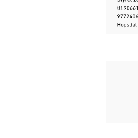
tlf.9066
97724066
Hopsdal 