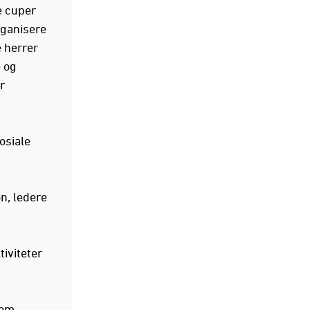
e cuper
rganisere
 herrer
e og
r
osiale
n, ledere
iviteter
com
,