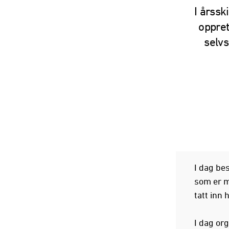
I årsski
oppret
selvs
I dag bes
som er m
tatt inn 
I dag org