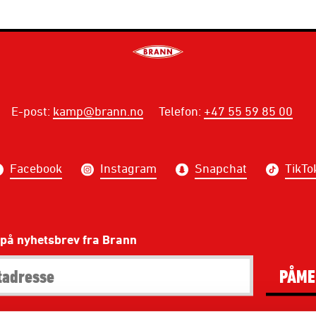
E-post
:
kamp@brann.no
Telefon
:
+47 55 59 85 00
Facebook
Instagram
Snapchat
TikTo
på nyhetsbrev fra Brann
PÅME