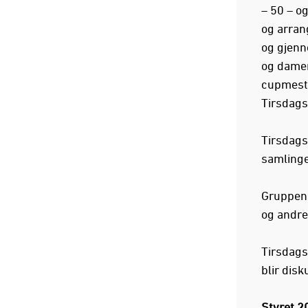
– 50 – o
og arran
og gjenn
og damer.
cupmestr
Tirsdags
Tirsdags
samlinger
Gruppen 
og andre
Tirsdags
blir disk
Styret 