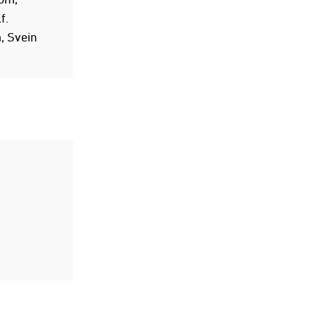
lf.
, Svein