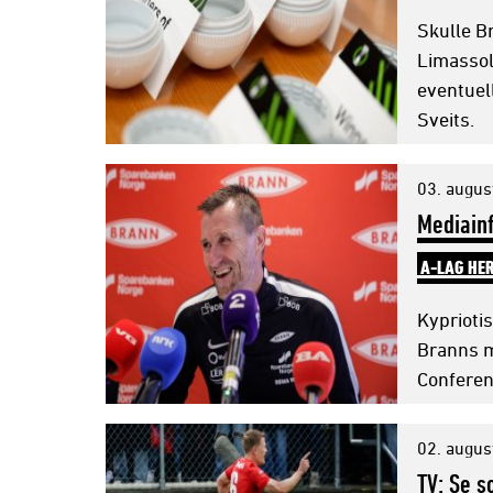
Skulle B
Limassol
eventuell
Sveits.
03. augus
Mediain
A-LAG HE
Kyprioti
Branns mo
Conferen
02. augus
TV: Se s