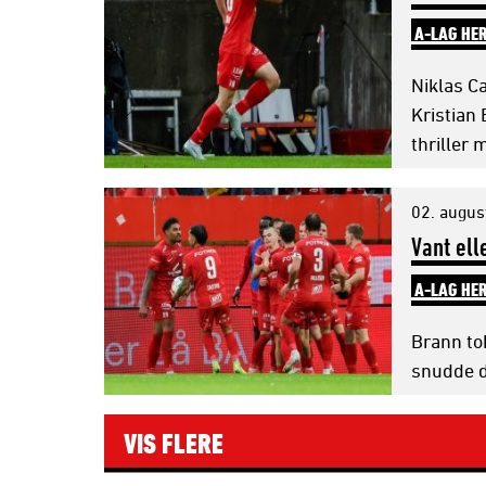
A-LAG HE
Niklas C
Kristian 
thriller
02. augus
Vant ell
A-LAG HE
Brann tok
snudde d
VIS FLERE