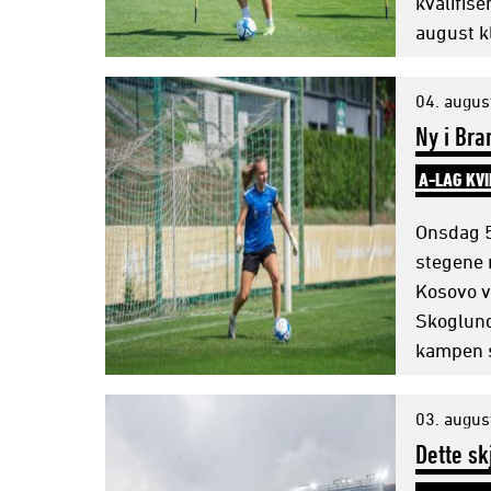
kvalifis
august k
04. augus
Ny i Bra
A-LAG KV
Onsdag 5
stegene 
Kosovo v
Skoglund
kampen s
03. augus
Dette sk