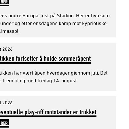
RRER
s andre Europa-fest på Stadion. Her er hva som
r, under og etter onsdagens kamp mot kypriotiske
Limassol.
t 2026
tikken fortsetter å holde sommeråpent
ikken har vært åpen hverdager gjennom juli. Det
r frem til og med fredag 14. august.
t 2026
ventuelle play-off motstander er trukket
RRER