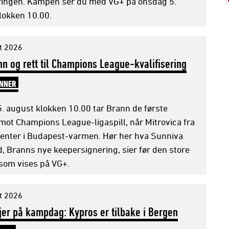
eringen. Kampen ser du med VG+ på onsdag 5.
lokken 10.00.
t 2026
nn og rett til Champions League-kvalifisering
INNER
. august klokken 10.00 tar Brann de første
mot Champions League-ligaspill, når Mitrovica fra
enter i Budapest-varmen. Hør her hva Sunniva
, Branns nye keepersignering, sier før den store
om vises på VG+.
t 2026
jer på kampdag: Kypros er tilbake i Bergen