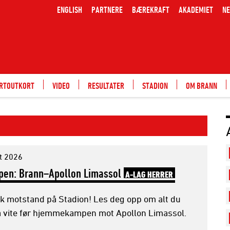
ENGLISH
PARTNERE
BÆREKRAFT
AKADEMIET
NE
ARTOUTKORT
VIDEO
RESULTATER
STADION
OM BRANN
t 2026
pen: Brann–Apollon Limassol
A-LAG HERRER
sk motstand på Stadion! Les deg opp om alt du
å vite før hjemmekampen mot Apollon Limassol.