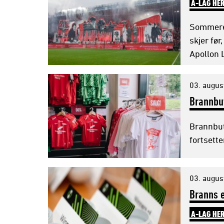
A-LAG HE
Sommeren
skjer fø
Apollon 
03. augus
Brannbu
Brannbut
fortsette
03. augus
Branns e
A-LAG HE