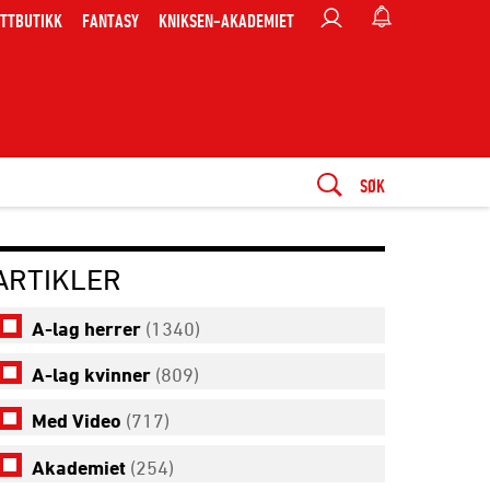
TTBUTIKK
FANTASY
KNIKSEN-AKADEMIET
SØK
ARTIKLER
A-lag herrer
(1340)
A-lag kvinner
(809)
Med Video
(717)
Akademiet
(254)