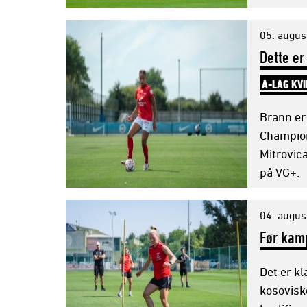
05. augus
Dette er
A-LAG KV
Brann er 
Champion
Mitrovic
på VG+.
04. augus
Før kam
Det er k
kosovisk