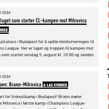
t 2026
 laget som starter CL-kampen mot Mitrovica
INNER
på plass i Budapest for å spille miniturneringen til
s League. Her er laget og troppen til kampen mot
a som starter onsdag 5. august kl. 10.00 og sendes
t 2026
pen: Brann–Mitrovica
A-LAG KVINNER
lart for frokostkamp i Budapest! Brann møter
e Mitrovica i første kamp i Champions League-