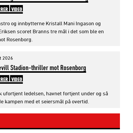
RRER
VIDEO
astro og innbytterne Kristall Mani Ingason og
Eriksen scoret Branns tre mål i det som ble en
 mot Rosenborg.
t 2026
evill Stadion-thriller mot Rosenborg
RRER
VIDEO
 ufortjent ledelsen, havnet fortjent under og så
e kampen med et seiersmål på overtid.