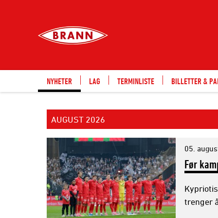
Filter
NYHETER
NYHETER
LAG
TERMINLISTE
BILLETTER & P
AUGUST 2026
05. augus
Før kam
Kyprioti
trenger 