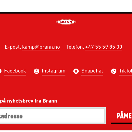
E-post
:
kamp@brann.no
Telefon
:
+47 55 59 85 00
Facebook
Instagram
Snapchat
TikTo
på nyhetsbrev fra Brann
PÅME