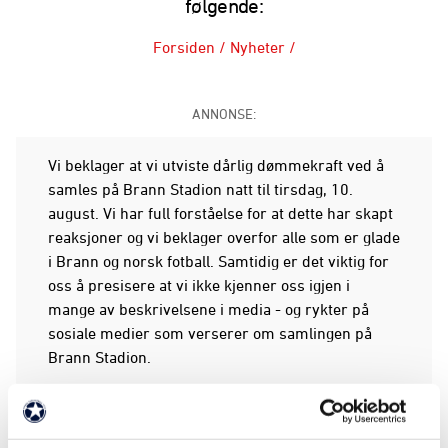
følgende:
Forsiden
/
Nyheter
/
ANNONSE:
Vi beklager at vi utviste dårlig dømmekraft ved å
samles på Brann Stadion natt til tirsdag, 10.
august. Vi har full forståelse for at dette har skapt
reaksjoner og vi beklager overfor alle som er glade
i Brann og norsk fotball. Samtidig er det viktig for
oss å presisere at vi ikke kjenner oss igjen i
mange av beskrivelsene i media - og rykter på
sosiale medier som verserer om samlingen på
Brann Stadion.
Vi ønsker å være tydelige på at vi tar fullstendig
avstand fra narkotikabruk. Vi drakk alkohol, og