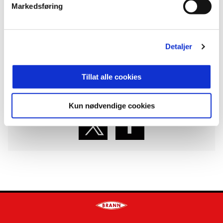
Markedsføring
Gerson.
ANNONSE FRA ELITESERIEN:
Detaljer
Publisert: 23.08.2021
Tillat alle cookies
Skrevet av: Thomas Brakstad
Kontakt:
thomas.brakstad@brann.no
Kun nødvendige cookies