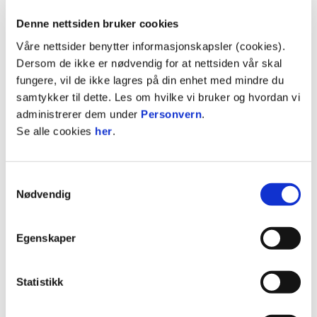
ingen andre rusmidler ble inntatt på Brann
Stadion, oss bekjent. Vi var ikke involverte i, eller
Denne nettsiden bruker cookies
observerte seksuell aktivitet denne natten.
Våre nettsider benytter informasjonskapsler (cookies).
Dersom de ikke er nødvendig for at nettsiden vår skal
Det har vært fremmet krav om at vi står frem med
fungere, vil de ikke lagres på din enhet med mindre du
våre historier fra festen. Dette gjorde vi tidlig
samtykker til dette. Les om hvilke vi bruker og hvordan vi
overfor vår arbeidsgiver. Nå har dette blitt en
administrerer dem under
Personvern
.
personalsak og derfor ønsker vi ikke å
Se alle cookies
her
.
kommentere dette nærmere. Vi ber om forståelse
for det.
Samtykkevalg
Vi er en spillergruppe som står sammen - målet
Nødvendig
vårt er å gjenreise tilliten til Brann-supporterne,
klubben og alle andre med hjerte for Brann.
Egenskaper
Signert av:
Daniel Pedersen, Sivert Heltne Nilsen,
Markus Olsen Pettersen, Mathias Rasmussen,
Statistikk
David Møller Wolfe, Ole Martin Kolskogen, Thomas
Grøgaard, Eirik Holmen Johansen og Lars Krogh