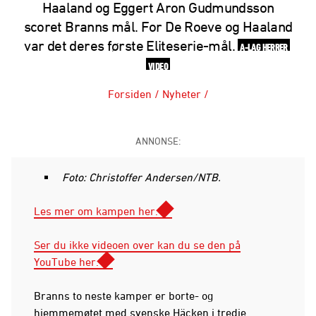
Haaland og Eggert Aron Gudmundsson
scoret Branns mål. For De Roeve og Haaland
var det deres første Eliteserie-mål.
A-LAG HERRER
VIDEO
Forsiden
/
Nyheter
/
ANNONSE:
Foto: Christoffer Andersen/NTB.
Les mer om kampen her.
Ser du ikke videoen over kan du se den på
YouTube her.
Branns to neste kamper er borte- og
hjemmemøtet med svenske Häcken i tredje