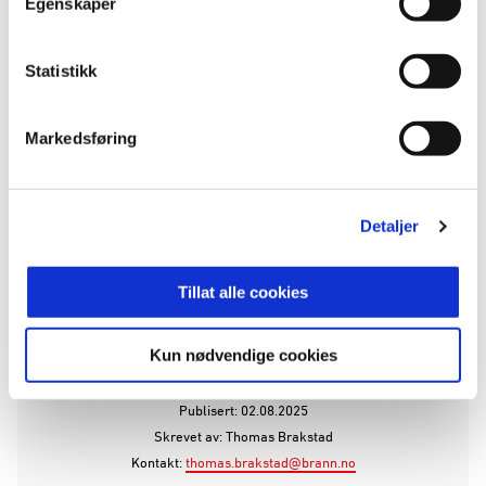
1–4: Eggert Aron Gudmundsson (84.)
Egenskaper
Brann (4–3–3):
Mathias Lønne Dyngeland – Denzel
Statistikk
De Roeve, Thore Pedersen, Japhet Sery Larsen
(Fredrik Pallesen Knudsen fra 60.), Joachim
Soltvedt – Eggert Aron Gudmundsson (Mads
Markedsføring
Sande fra 887.), Jacob Lungi Sørensen (Lars
Remmem fra 76.), Felix Horn Myhre – Ulrik
Mathisen (Markus Haaland fra 60.), Bård
Detaljer
Finne(Mads Kristian Hansen fra 87), Sævar Atli
Magnusson.
Tillat alle cookies
ANNONSE FRA ELITESERIEN:
Kun nødvendige cookies
Publisert: 02.08.2025
Skrevet av: Thomas Brakstad
Kontakt:
thomas.brakstad@brann.no