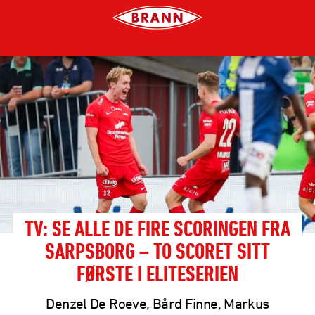
TV: SE ALLE DE FIRE SCORINGEN FRA
SARPSBORG – TO SCORET SITT
FØRSTE I ELITESERIEN
Denzel De Roeve, Bård Finne, Markus