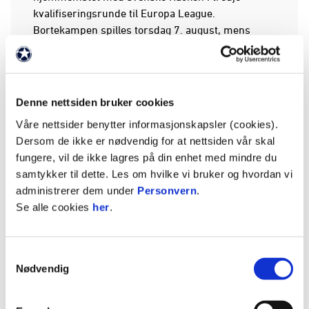
kvalifiseringsrunde til Europa League.
Bortekampen spilles torsdag 7. august, mens
hjemmekampen er torsdag 14. august.
Informasjon om billettsalget blir slik.
Kampfakta:
Denne nettsiden bruker cookies
Våre nettsider benytter informasjonskapsler (cookies).
Sarpsborg 08–Brann 1–4 (0–1)
Dersom de ikke er nødvendig for at nettsiden vår skal
fungere, vil de ikke lagres på din enhet med mindre du
Eliteserien, runde 16. Sarpsborg Stadion.
samtykker til dette. Les om hvilke vi bruker og hvordan vi
Tilskuere: 5389. Dommer: Ola Hobber Nilsen,
administrerer dem under
Personvern
.
Nordstrand. Gult kort: Menno Koch, Brann.
Se alle cookies
her
.
Mål:
0–1: Denzel De Roeve (42.)
Samtykkevalg
1–1: Sondre Ørjasæter (51.)
Nødvendig
1–2: Bård Finne (65.)
1–3: Markus Haaland (79.)