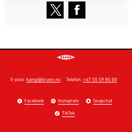
E-post
:
kamp@brann.no
Telefon
:
+47 55 59 85 00
Facebook
Instagram
Snapchat
TikTok