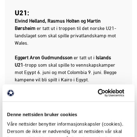
U21:
Eivind Helland, Rasmus Holten og Martin
Børsheim
er tatt ut i troppen til det norske U21-
landslaget som skal spille privatlandskamp mot
Wales.
Eggert Aron Gudmundsson
er tatt ut i
Islands
U21
-tropp som skal spille to vennskapskamper
mot Egypt 6. juni og mot Colombia 9. juni. Begge
kampene vil bli spilt i Kairo i Egypt.
U19:
Lars Remmem
skal være med
Norges U19-
landslagstropp som skal representere Norge i
Denne nettsiden bruker cookies
sommerens EM i Romania. De møter England i
Våre nettsider benytter informasjonskapsler (cookies).
åpningskampen, og de to beste i gruppen går til
Dersom de ikke er nødvendig for at nettsiden vår skal
semifinale.