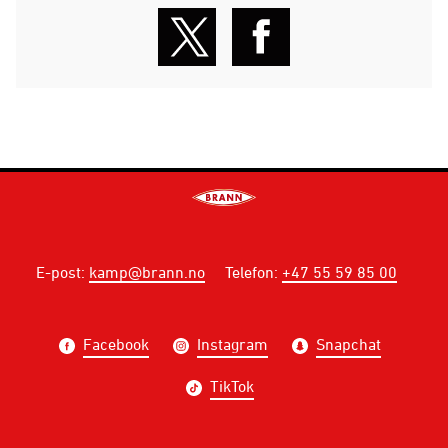
E-post
:
kamp@brann.no
Telefon
:
+47 55 59 85 00
Facebook
Instagram
Snapchat
TikTok