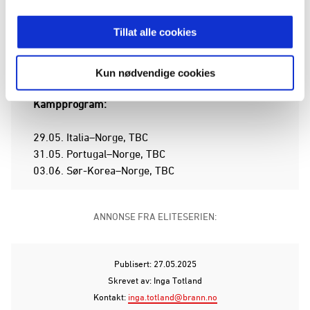
G16:
Tillat alle cookies
Andreas Wilhelmsen
er allerede med
Norges G16
-
tropp som spiller UEFA Development Tournament
i Portugal.
Kun nødvendige cookies
Kampprogram:
29.05. Italia–Norge, TBC
31.05. Portugal–Norge, TBC
03.06. Sør-Korea–Norge, TBC
ANNONSE FRA ELITESERIEN:
Publisert: 27.05.2025
Skrevet av: Inga Totland
Kontakt:
inga.totland@brann.no