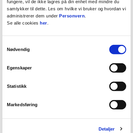
fungere, vil de ikke lagres på din enhet med mindre du
samtykker til dette. Les om hvilke vi bruker og hvordan vi
Kamprogram:
administrerer dem under
Personvern
.
Se alle cookies
her
.
14.06. England–Norge kl. 17.00
17.06. Nederland–Norge kl. 17.00
20.06. Tyskland–Norge kl. 20.00
Samtykkevalg
Nødvendig
U18:
Julian Lægreid
og
Mathias Klausen
er tatt ut i
Egenskaper
Norges G18
-tropp som skal spille
firenasjonersturnering i Prelog, Kroatia i perioden
2.-11. juni.
Statistikk
Kampprogram:
Markedsføring
04.06. Irland–Norge kl. 15.30
07.06. Kroatia–Norge kl. 18.00
10.06 Norge–Tyrkia kl. 18.00
Detaljer