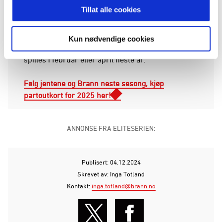
Tillat alle cookies
vant begge 1–0, og kom inn som innbytter mot
Bulgaria i 4–0-seieren. Det betyr at de er klare for
den andre og avgjørende runden i EM-
Kun nødvendige cookies
kvalifiseringen som gruppevinner, og den runden
spilles i februar eller april neste år.
Følg jentene og Brann neste sesong, kjøp
partoutkort for 2025 her!
ANNONSE FRA ELITESERIEN:
Publisert: 04.12.2024
Skrevet av: Inga Totland
Kontakt:
inga.totland@brann.no