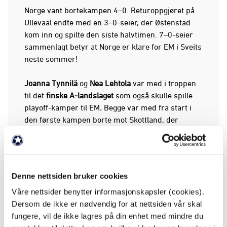
Norge vant bortekampen 4–0. Returoppgjøret på
Ullevaal endte med en 3–0-seier, der Østenstad
kom inn og spilte den siste halvtimen. 7–0-seier
sammenlagt betyr at Norge er klare for EM i Sveits
neste sommer!
Joanna Tynnilä
og
Nea Lehtola
var med i troppen
til det
finske A-landslaget
som også skulle spille
playoff-kamper til EM
.
Begge var med fra start i
den første kampen borte mot Skottland, der
kampen endte 0–0.
I returkampen på hjemmebane var Tynnilä og
Lehtola med fra start igjen. Lehtola, som nylig
Denne nettsiden bruker cookies
scorte sitt første A-landslagsmål, vartet opp med
Våre nettsider benytter informasjonskapsler (cookies).
nok en scoring da hun satte inn 2–0 for finnene.
Dersom de ikke er nødvendig for at nettsiden vår skal
Det ble også sluttresultatet, og Finland blir med
fungere, vil de ikke lagres på din enhet med mindre du
Norge til EM.