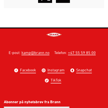
E-post
:
kamp@brann.no
Telefon
:
+47 55 59 85 00
Facebook
Instagram
Snapchat
TikTok
Abonner på nyhetsbrev fra Brann