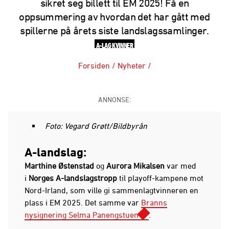
sikret seg billett til EM 2025! Få en
oppsummering av hvordan det har gått med
spillerne på årets siste landslagssamlinger.
A-LAG KVINNER
Forsiden
/
Nyheter
/
ANNONSE:
Foto: Vegard Grøtt/Bildbyrån
A-landslag:
Marthine Østenstad
og
Aurora Mikalsen
var med
i
Norges A-landslagstropp
til
playoff-kampene mot
Nord-Irland, som ville gi sammenlagtvinneren en
plass i EM 2025. Det samme var
Branns
nysignering Selma Panengstuen
.