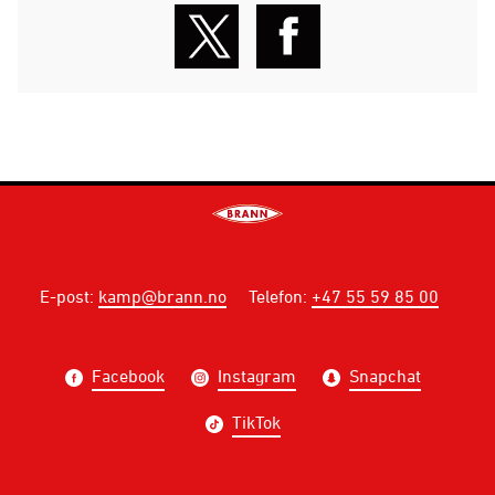
E-post
:
kamp@brann.no
Telefon
:
+47 55 59 85 00
Facebook
Instagram
Snapchat
TikTok