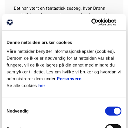
Det har vært en fantastisk sesong, hvor Brann
vant både serien og satte poengrekord en runde
før slutt, samt kvalifiserte seg til Skandinavisk
mesterskap. Enormt mye å glede seg over på
G17!
Denne nettsiden bruker cookies
Kampfakta:
Våre nettsider benytter informasjonskapsler (cookies).
Dersom de ikke er nødvendig for at nettsiden vår skal
Brann–Odd 5–3
fungere, vil de ikke lagres på din enhet med mindre du
samtykker til dette. Les om hvilke vi bruker og hvordan vi
G17 Nasjonal serie, 1.Div. Elite.
administrerer dem under
Personvern
.
Se alle cookies
her
.
Mål:
Mathias Toftevåg Losnegård x2
Samtykkevalg
Nødvendig
Mats Bendiksen Trengereid x2