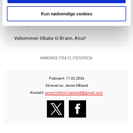
Slatleim tiltrer i rollen umiddelbart og er på plass
Kun nødvendige cookies
med resten av støtteapparatet og laget som er på
treningsleir i Marbella.
Velkommen tilbake til Brann, Knut!
ANNONSE FRA ELITESERIEN:
Publisert: 11.02.2026
Skrevet av: Janne Håland
Kontakt:
janne.kathrin.haaland@gmail.com