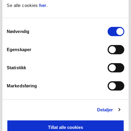
Se alle cookies
her
.
Sportslig leder Lars Johan Myklebust er svært
fornøyd med å få Slatleim tilbake i klubben.
Samtykkevalg
Nødvendig
– Knut kjenner klubben, kulturen og
spillergruppen godt. Han har høy faglig
kompetanse og en sterk arbeidskapasitet. Vi er
Egenskaper
veldig glade for at han ønsker å komme tilbake og
være med oss på veien videre, sier Myklebust.
Statistikk
Hovedtrener Laura Kaminski ser også frem til
samarbeidet.
Markedsføring
– Knut har verdifull erfaring fra toppfotballen i
Norge og kjenner Brann godt. Det gjør at han kan
Detaljer
bidra fra første dag med verdifull innsikt. Jeg er
veldig fornøyd med å få han med på laget, sier
Kaminski.
Tillat alle cookies