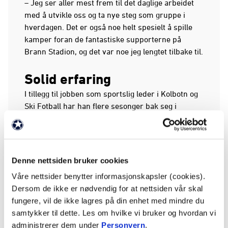
– Jeg ser aller mest frem til det daglige arbeidet
med å utvikle oss og ta nye steg som gruppe i
hverdagen. Det er også noe helt spesielt å spille
kamper foran de fantastiske supporterne på
Brann Stadion, og det var noe jeg lengtet tilbake til.
Solid erfaring
I tillegg til jobben som sportslig leder i Kolbotn og
Ski Fotball har han flere sesonger bak seg i
Toppserien. Før han kom til Brann var han ansatt
som hovedtrener i LSK Kvinner, hvor han også
tidligere hadde vært assistenttrener. Han har også
erfaring som hovedtrener i Kolbotn i to og et halvt
Denne nettsiden bruker cookies
år.
Våre nettsider benytter informasjonskapsler (cookies).
Dersom de ikke er nødvendig for at nettsiden vår skal
I løpet av sin forrige periode i Brann tok han også
fungere, vil de ikke lagres på din enhet med mindre du
ansvar som midlertidig hovedtrener i en krevende
samtykker til dette. Les om hvilke vi bruker og hvordan vi
fase, og ledet laget frem til ny hovedtrener var på
administrerer dem under
Personvern
.
plass.