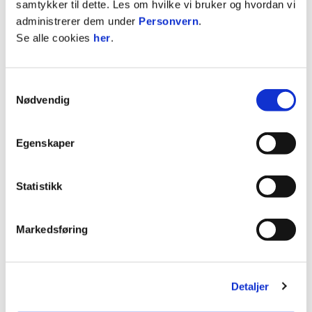
samtykker til dette. Les om hvilke vi bruker og hvordan vi
1.-premie: Reisegavekort med verdi 10.000
administrerer dem under
Personvern
.
kroner.
Se alle cookies
her
.
2.-premie: Sesongkort til valgfri Eliteserie-
klubb i 2027.
3.-6. premie: To billetter til alle høstens
Samtykkevalg
hjemmekamper for A-herrer.
Nødvendig
7-10. premie: Signert landslagsdrakt
11-20. premie: Landslagsdrakt
Egenskaper
Konkurransen er administrert av Norsk Tipping.
Statistikk
ANNONSE FRA ELITESERIEN:
Markedsføring
Publisert: 03.06.2026
Skrevet av: Norsk Tipping
Detaljer