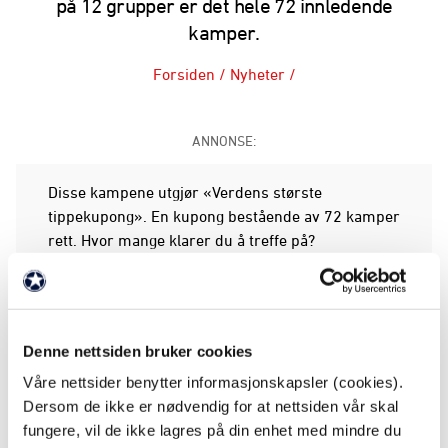
på 12 grupper er det hele 72 innledende
kamper.
Forsiden
/
Nyheter
/
ANNONSE:
Disse kampene utgjør «Verdens største
tippekupong». En kupong bestående av 72 kamper
rett. Hvor mange klarer du å treffe på?
Her kan du bli med i konkurransen
72 mulige rett er maks uttelling.
Denne nettsiden bruker cookies
Våre nettsider benytter informasjonskapsler (cookies).
Vinneren får reisegavekort. De 20 beste kan vente
Dersom de ikke er nødvendig for at nettsiden vår skal
seg en av følgende premier:
fungere, vil de ikke lagres på din enhet med mindre du