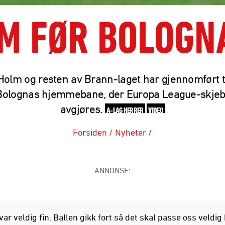
M FØR BOLOG
olm og resten av Brann-laget har gjennomført 
Bolognas hjemmebane, der Europa League-skje
avgjøres.
A-LAG HERRER
VIDEO
Forsiden
/
Nyheter
/
ANNONSE:
ar veldig fin. Ballen gikk fort så det skal passe oss veldig 