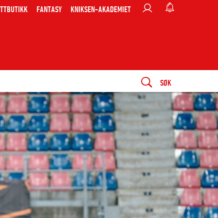
TTBUTIKK
FANTASY
KNIKSEN-AKADEMIET
SØK