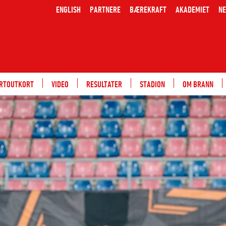
ENGLISH
PARTNERE
BÆREKRAFT
AKADEMIET
NE
ARTOUTKORT
VIDEO
RESULTATER
STADION
OM BRANN