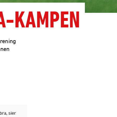
NA-KAMPEN
trening
bnen
bra, sier