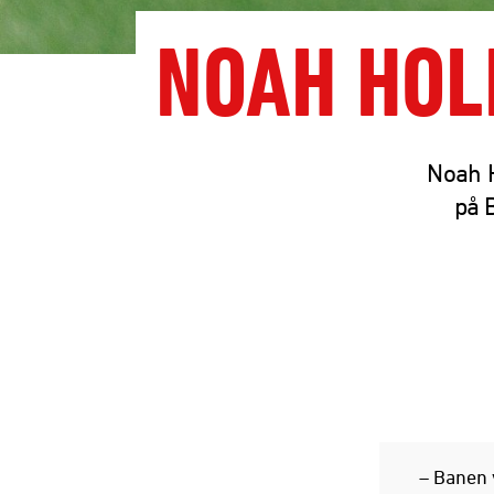
NOAH HOL
Noah H
på 
– Banen v