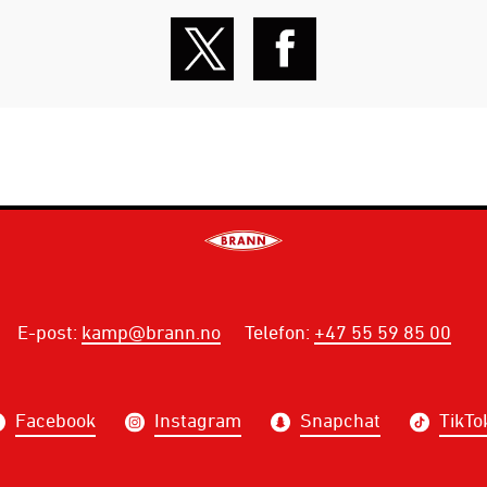
E-post
:
kamp@brann.no
Telefon
:
+47 55 59 85 00
Facebook
Instagram
Snapchat
TikTo