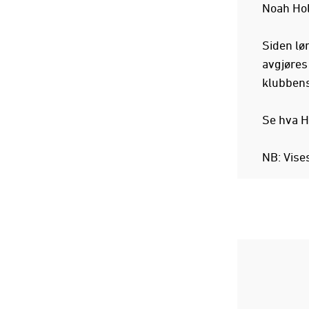
Noah Hol
Siden lø
avgjøres 
klubbens
Se hva H
NB: Vise