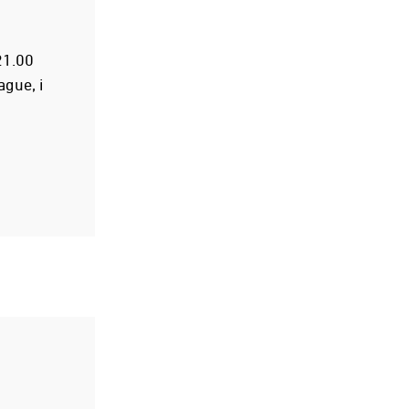
21.00
ague, i