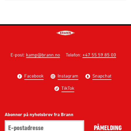
E-post
:
kamp@brann.no
Telefon
:
+47 55 59 85 00
Facebook
Instagram
Snapchat
TikTok
Abonner på nyhetsbrev fra Brann
PÅMELDING