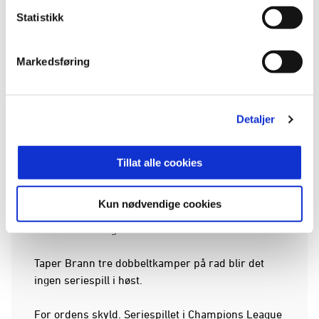
Champion League og «rykker ned» til Europa
Statistikk
League der klubben vil komme inn i tredje
kvalifiseringsrunde. Vinnes den går man videre til
play-off i Europa League. Vinner man play-off går
Markedsføring
man inn i seriespillet i Europa League, mens om
man taper blir det seriespill i Conference League.
Detaljer
Skulle Brann tape både mot Salzburg og i tredje
kvalifiseringsrunde i Europa League får klubben
en siste sjansen til å kvalifisere seg til seriespillet i
Tillat alle cookies
Conference League. Da kommer man inn i play-off,
samme runde som Brann har vært i de to siste
Kun nødvendige cookies
årene. Vinner man den blir det seriespill i
Conference League.
Taper Brann tre dobbeltkamper på rad blir det
ingen seriespill i høst.
For ordens skyld. Seriespillet i Champions League