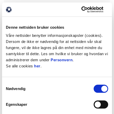
Branns vei inn i Europa
Dette er litt komplisert, så her gjelder det å skru
på konsentrasjonen. Men Brann har tre sjanser til
å komme seg til seriespill (tidligere gruppespill) i
Denne nettsiden bruker cookies
Europa. Slik er veien dit:
Våre nettsider benytter informasjonskapsler (cookies).
Dersom de ikke er nødvendig for at nettsiden vår skal
Brann starter i andre kvalifiseringsrunde i
fungere, vil de ikke lagres på din enhet med mindre du
Champions League. Slår Brann ut Red Bull
samtykker til dette. Les om hvilke vi bruker og hvordan vi
Salzburg går laget videre til tredje
administrerer dem under
Personvern
.
kvalifiseringsrunde. Vinnes den også er det play-
Se alle cookies
her
.
off som er siste hinder før et seriespill i
Champions League.
Samtykkevalg
Hvis Brann slår ut Salzburg, men taper i neste
Nødvendig
runde går klubben direkte inn i seriespillet i
Europa League. Man slipper play-off.
Egenskaper
Om Brann taper mot Salzburg er laget slått ut av