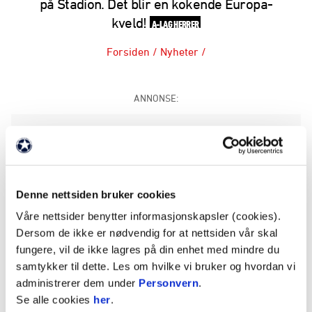
på Stadion. Det blir en kokende Europa-
kveld!
A-LAG HERRER
Forsiden
/
Nyheter
/
ANNONSE:
Oppdatert: Kampen er utsolgt
Fenerbache fra Tyrkia stiller med fullt bortefelt og
verdensstjerner på banen 11. desember kl. 21.00.
Denne nettsiden bruker cookies
Dette vil du ikke gå glipp av!
Våre nettsider benytter informasjonskapsler (cookies).
Dersom de ikke er nødvendig for at nettsiden vår skal
Kørommet er allerede åpnet og de første slipper
fungere, vil de ikke lagres på din enhet med mindre du
inn kl. 12.00.
samtykker til dette. Les om hvilke vi bruker og hvordan vi
administrerer dem under
Personvern
.
Se alle cookies
her
.