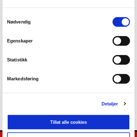
Samtykkevalg
Nødvendig
ANNONSE FRA ELITESERIEN:
Egenskaper
Publisert: 01.12.2025
Statistikk
Skrevet av: Mads Liabø
Kontakt:
mads.liabo@brann.no
Markedsføring
Detaljer
Tillat alle cookies