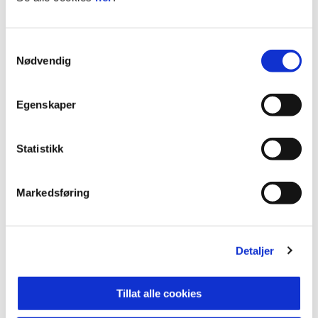
Siden vi ikke kan selge ståplasser hverken på
bortefelt, Store Stå eller på Fjordkraft mister vi ca.
Samtykkevalg
2000 plasser.
Kapasiteten vår i Europa er derfor
Nødvendig
på 14.750
. Av disse har bortelaget krav på ca. 750
billetter, og i tillegg er det en pott med billetter til
bl.a UEFA m.m. Dette er også grunnen til at de
Egenskaper
10.000 partoutkortinnehaverne ikke kan forvente
å få kjøpe sitt faste sete.
Statistikk
Frydenbø-tribunen:
Store Stå er stengt og de
nederste feltene på tribunen vil ha
fritt setevalg
på
Markedsføring
kampdag. Du kan derfor ikke regne med at du får
sitte på den plassen du velger.
Detaljer
Sparebanken Vest-tribunen:
På det midterste
feltet (Felt D) holdes det av billetter til UEFA i
tillegg til tekniske seter til bortelaget
Tillat alle cookies
(støtteapparat o.l). De billettene som ikke benyttes