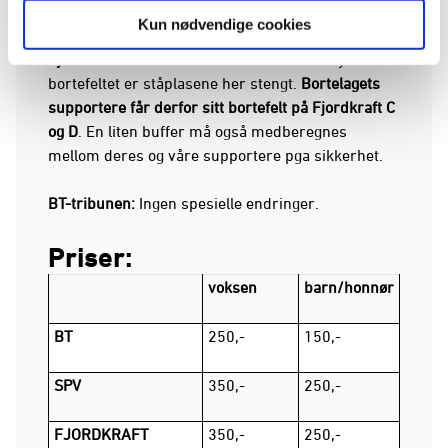
vil komme for salg senere.
Kun nødvendige cookies
Fjordkraft-tribunen:
Siden vi ikke kan benytte
bortefeltet er ståplasene her stengt.
Bortelagets
supportere får derfor sitt bortefelt på Fjordkraft C
og D
. En liten buffer må også medberegnes
mellom deres og våre supportere pga sikkerhet.
BT-tribunen:
Ingen spesielle endringer.
Priser:
voksen
barn/honnør
BT
250,-
150,-
SPV
350,-
250,-
FJORDKRAFT
350,-
250,-