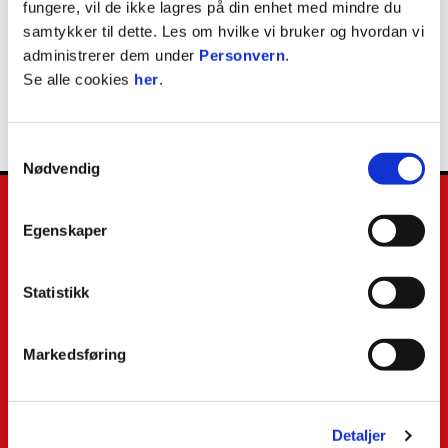
fungere, vil de ikke lagres på din enhet med mindre du
Robert Dyvik
samtykker til dette. Les om hvilke vi bruker og hvordan vi
administrerer dem under
Personvern
.
FYSIO
Se alle cookies
her
.
Samtykkevalg
Nødvendig
Egenskaper
E-post
:
kamp@brann.no
Telefon
:
+47 55 59 85 00
Statistikk
Facebook
Instagram
Snapchat
Markedsføring
TikTok
Detaljer