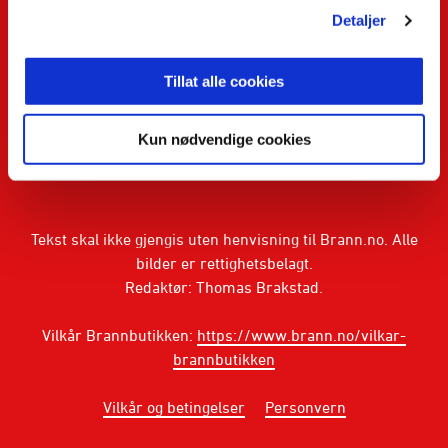
TikTok
Detaljer
Tillat alle cookies
Abonner på nyhetsbrev fra Brann
PÅMELDING
Kun nødvendige cookies
Tekst skal ikke gjengis uten henvisning til Brann.no. Alle
bilder er rettighetsbelagt.
Redaktør: Thomas Brakstad.
Vilkår Brannbutikken:
https://www.brann.no/vilkar-
brannbutikken
Vilkår og betingelser
Personvern