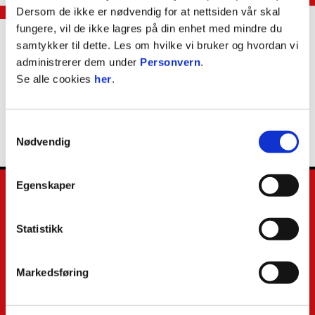
Dersom de ikke er nødvendig for at nettsiden vår skal
Erik Huseklepp
fungere, vil de ikke lagres på din enhet med mindre du
ASSISTENTTRENER
samtykker til dette. Les om hvilke vi bruker og hvordan vi
administrerer dem under
Personvern
.
Se alle cookies
her
.
Nasjonalitet
Norsk
Født
5. september 1984
Samtykkevalg
Nødvendig
Egenskaper
Statistikk
E-post
:
kamp@brann.no
Telefon
:
+47 55 59 85 00
Markedsføring
Facebook
Instagram
Snapchat