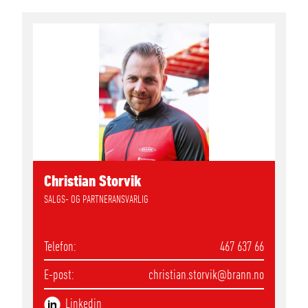
Christian Storvik
SALGS- OG PARTNERANSVARLIG
Telefon
467 637 66
E-post
christian.storvik
@brann.no
Linkedin