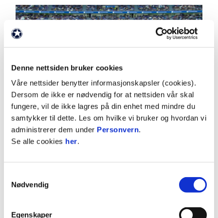
Denne nettsiden bruker cookies
Våre nettsider benytter informasjonskapsler (cookies).
Dersom de ikke er nødvendig for at nettsiden vår skal
03:00
fungere, vil de ikke lagres på din enhet med mindre du
samtykker til dette. Les om hvilke vi bruker og hvordan vi
18.7.2026
|
00:03:00
administrerer dem under
Personvern
.
Molde - Brann 1-2
Se alle cookies
her
.
Eliteserien 2026 Runde 14
Samtykkevalg
Nødvendig
Egenskaper