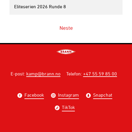
Eliteserien 2026 Runde 8
Neste
E-post
:
kamp@brann.no
Telefon
:
+47 55 59 85 00
Facebook
Instagram
Snapchat
TikTok