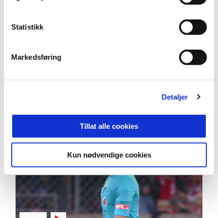
Statistikk
03:14
Markedsføring
12.7.2026
|
00:03:14
Brann - Start 2-1
Detaljer
Eliteserien 2026 Runde 13
Tillat alle cookies
Kun nødvendige cookies