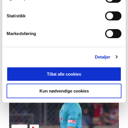
Statistikk
03:14
Markedsføring
12.7.2026
|
00:03:14
Brann - Start 2-1
Detaljer
Eliteserien 2026 Runde 13
Tillat alle cookies
Kun nødvendige cookies