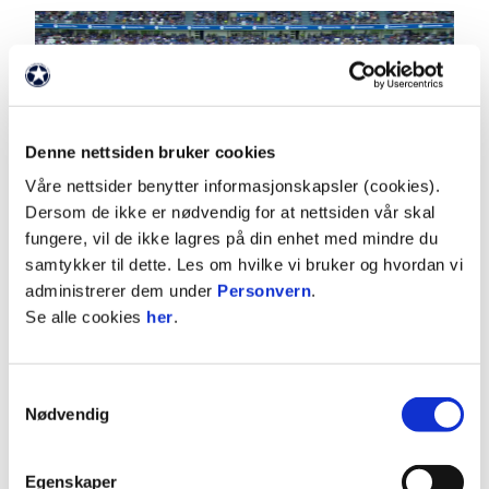
Denne nettsiden bruker cookies
Våre nettsider benytter informasjonskapsler (cookies).
Dersom de ikke er nødvendig for at nettsiden vår skal
03:00
fungere, vil de ikke lagres på din enhet med mindre du
samtykker til dette. Les om hvilke vi bruker og hvordan vi
18.7.2026
|
00:03:00
administrerer dem under
Personvern
.
Molde - Brann 1-2
Se alle cookies
her
.
Eliteserien 2026 Runde 14
Samtykkevalg
Nødvendig
Egenskaper