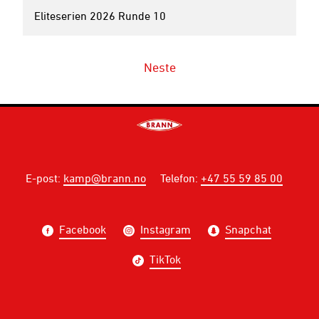
Eliteserien 2026 Runde 10
Neste
E-post
:
kamp@brann.no
Telefon
:
+47 55 59 85 00
Facebook
Instagram
Snapchat
TikTok